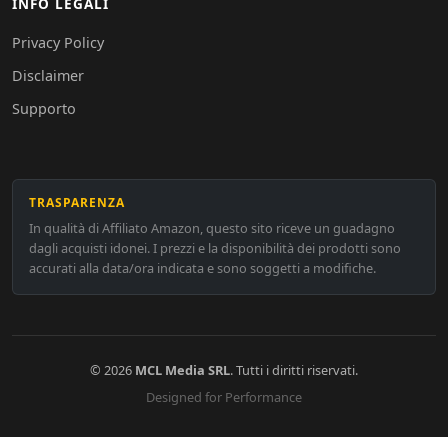
INFO LEGALI
Privacy Policy
Disclaimer
Supporto
TRASPARENZA
In qualità di Affiliato Amazon, questo sito riceve un guadagno
dagli acquisti idonei. I prezzi e la disponibilità dei prodotti sono
accurati alla data/ora indicata e sono soggetti a modifiche.
© 2026
MCL Media SRL
. Tutti i diritti riservati.
Designed for Performance