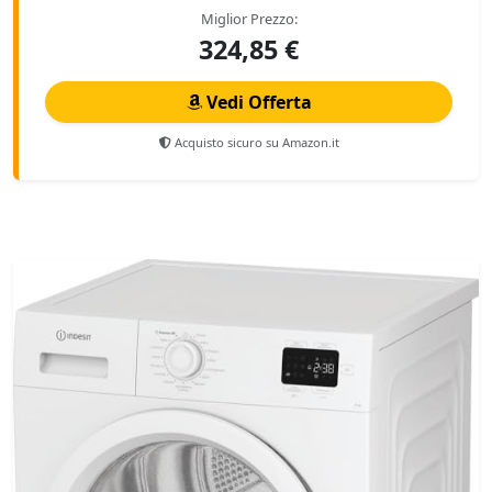
Miglior Prezzo:
324,85 €
Vedi Offerta
Acquisto sicuro su Amazon.it