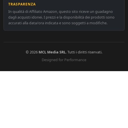
TRASPARENZA
In qualità di Affiliato Amazon, questo sito riceve un guadagno
dagli acquisti idonei. I prezzi e la disponibilità dei prodotti sono
accurati alla data/ora indicata e sono soggetti a modifiche.
© 2026
MCL Media SRL
. Tutti i diritti riservati.
Designed for Performance