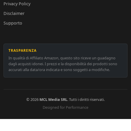
Privacy Policy
Disclaimer
Supporto
TRASPARENZA
In qualità di Affiliato Amazon, questo sito riceve un guadagno
dagli acquisti idonei. I prezzi e la disponibilità dei prodotti sono
accurati alla data/ora indicata e sono soggetti a modifiche.
© 2026
MCL Media SRL
. Tutti i diritti riservati.
Designed for Performance